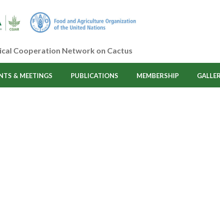
ical Cooperation Network on Cactus
NTS & MEETINGS
PUBLICATIONS
MEMBERSHIP
GALLE
t Category:
Masonry 
HOME
/
MASONRY PUZZLE