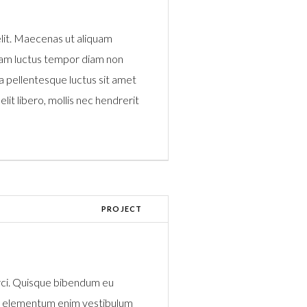
elit. Maecenas ut aliquam
Etiam luctus tempor diam non
ula pellentesque luctus sit amet
elit libero, mollis nec hendrerit
PROJECT
rci. Quisque bibendum eu
 a elementum enim vestibulum