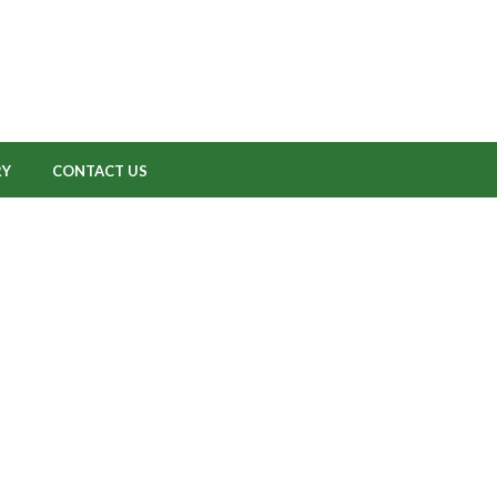
RY
CONTACT US
Puzzle